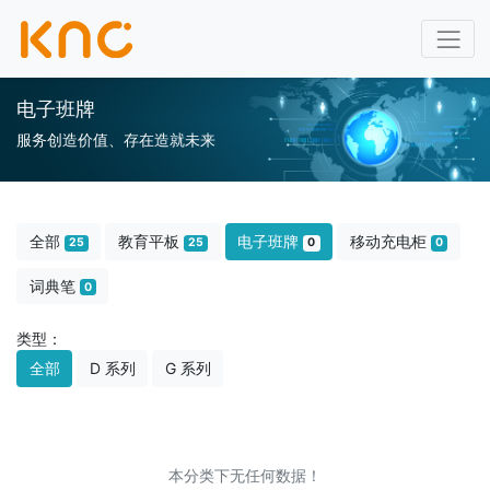
电子班牌
服务创造价值、存在造就未来
全部
教育平板
电子班牌
移动充电柜
25
25
0
0
词典笔
0
类型：
全部
D 系列
G 系列
本分类下无任何数据！